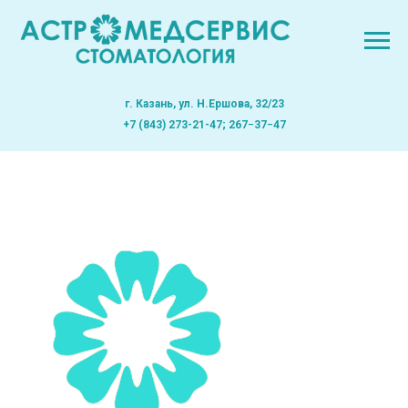
г. Казань, ул. Н.Ершова, 32/23
+7 (843) 273-21-47; 267−37−47
Гостюнина Екатерина Александровна