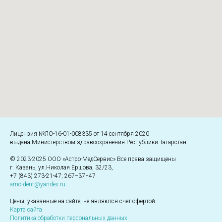
Лицензия №ЛО-16-01-008335 от 14 сентября 2020
выдана Министерством здравоохранения Республики Татарстан
© 2023-2025 ООО «Астро-МедСервис» Все права защищены
г. Казань, ул.Николая Ершова, 32/23,
+7 (843) 273-21-47; 267−37−47
amc-dent@yandex.ru
Цены, указанные на сайте, не являются счет-офертой.
Карта сайта
Политика обработки персональных данных