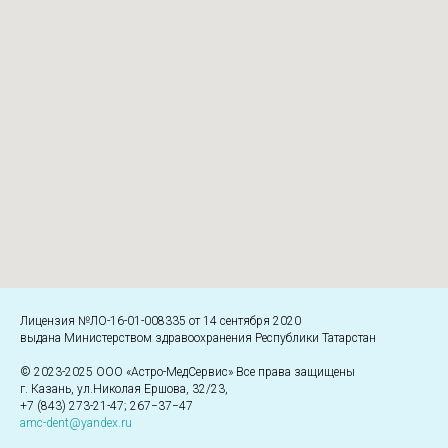
Лицензия №ЛО-16-01-008335 от 14 сентября 2020
выдана Министерством здравоохранения Республики Татарстан
© 2023-2025 ООО «Астро-МедСервис» Все права защищены
г. Казань, ул.Николая Ершова, 32/23,
+7 (843) 273-21-47; 267−37−47
amc-dent@yandex.ru